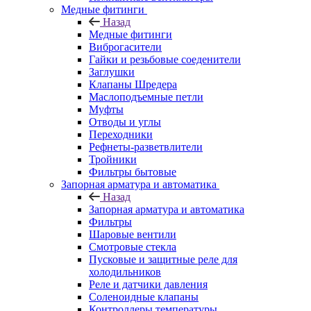
Медные фитинги
Назад
Медные фитинги
Виброгасители
Гайки и резьбовые соеденители
Заглушки
Клапаны Шредера
Маслоподъемные петли
Муфты
Отводы и углы
Переходники
Рефнеты-разветвлители
Тройники
Фильтры бытовые
Запорная арматура и автоматика
Назад
Запорная арматура и автоматика
Фильтры
Шаровые вентили
Смотровые стекла
Пусковые и защитные реле для
холодильников
Реле и датчики давления
Соленоидные клапаны
Контроллеры температуры