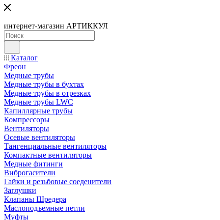
интернет-магазин АРТИККУЛ
Каталог
Фреон
Медные трубы
Медные трубы в бухтах
Медные трубы в отрезках
Медные трубы LWC
Капиллярные трубы
Компрессоры
Вентиляторы
Осевые вентиляторы
Тангенциальные вентиляторы
Компактные вентиляторы
Медные фитинги
Виброгасители
Гайки и резьбовые соеденители
Заглушки
Клапаны Шредера
Маслоподъемные петли
Муфты