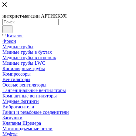
интернет-магазин АРТИККУЛ
Каталог
Фреон
Медные трубы
Медные трубы в бухтах
Медные трубы в отрезках
Медные трубы LWC
Капиллярные трубы
Компрессоры
Вентиляторы
Осевые вентиляторы
Тангенциальные вентиляторы
Компактные вентиляторы
Медные фитинги
Виброгасители
Гайки и резьбовые соеденители
Заглушки
Клапаны Шредера
Маслоподъемные петли
Муфты