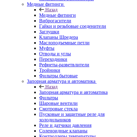
Медные фитинги
Назад
Медные фитинги
Виброгасители
Гайки и резьбовые соеденители
Заглушки
Клапаны Шредера
Маслоподъемные петли
Муфты
Отводы и углы
Переходники
Рефнеты-разветвлители
Тройники
Фильтры бытовые
Запорная арматура и автоматика
Назад
Запорная арматура и автоматика
Фильтры
Шаровые вентили
Смотровые стекла
Пусковые и защитные реле для
холодильников
Реле и датчики давления
Соленоидные клапаны
Контроллеры температуры