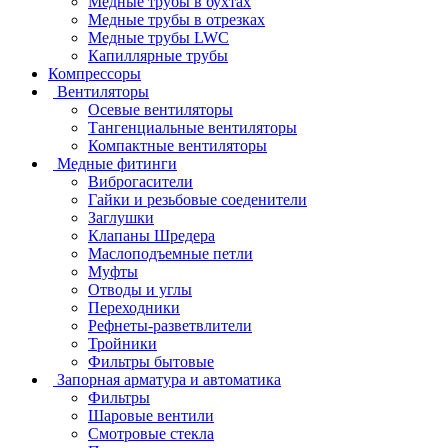
Медные трубы в бухтах
Медные трубы в отрезках
Медные трубы LWC
Капиллярные трубы
Компрессоры
Вентиляторы
Осевые вентиляторы
Тангенциальные вентиляторы
Компактные вентиляторы
Медные фитинги
Виброгасители
Гайки и резьбовые соеденители
Заглушки
Клапаны Шредера
Маслоподъемные петли
Муфты
Отводы и углы
Переходники
Рефнеты-разветвлители
Тройники
Фильтры бытовые
Запорная арматура и автоматика
Фильтры
Шаровые вентили
Смотровые стекла