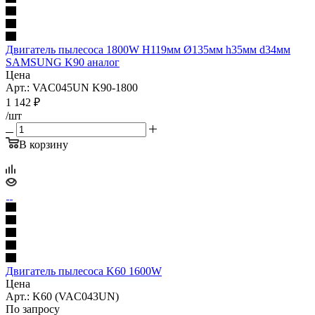
Двигатель пылесоса 1800W H119мм Ø135мм h35мм d34мм
SAMSUNG K90 аналог
Цена
Арт.: VAC045UN K90-1800
1 142
₽
/шт
В корзину
Двигатель пылесоса K60 1600W
Цена
Арт.: K60 (VAC043UN)
По запросу