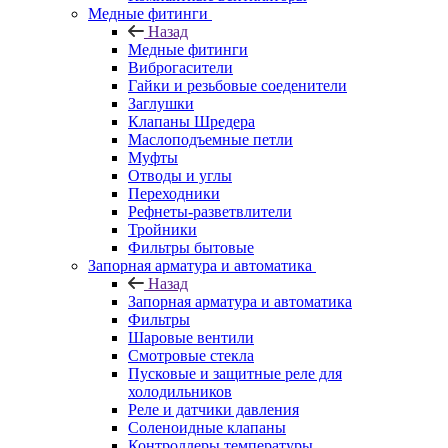
Медные фитинги
Назад
Медные фитинги
Виброгасители
Гайки и резьбовые соеденители
Заглушки
Клапаны Шредера
Маслоподъемные петли
Муфты
Отводы и углы
Переходники
Рефнеты-разветвлители
Тройники
Фильтры бытовые
Запорная арматура и автоматика
Назад
Запорная арматура и автоматика
Фильтры
Шаровые вентили
Смотровые стекла
Пусковые и защитные реле для
холодильников
Реле и датчики давления
Соленоидные клапаны
Контроллеры температуры