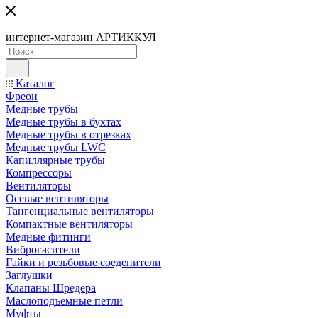
интернет-магазин АРТИККУЛ
Каталог
Фреон
Медные трубы
Медные трубы в бухтах
Медные трубы в отрезках
Медные трубы LWC
Капиллярные трубы
Компрессоры
Вентиляторы
Осевые вентиляторы
Тангенциальные вентиляторы
Компактные вентиляторы
Медные фитинги
Виброгасители
Гайки и резьбовые соеденители
Заглушки
Клапаны Шредера
Маслоподъемные петли
Муфты