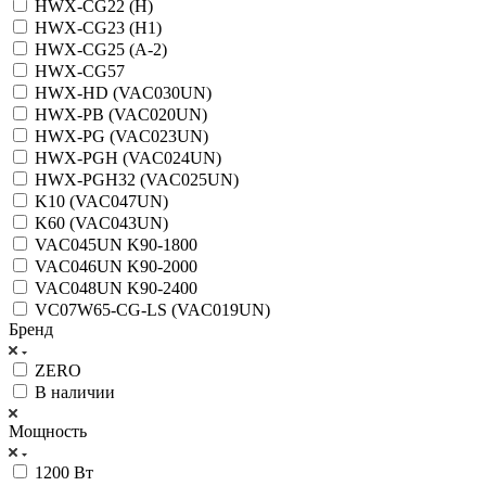
HWX-CG22 (H)
HWX-CG23 (H1)
HWX-CG25 (A-2)
HWX-CG57
HWX-HD (VAC030UN)
HWX-PB (VAC020UN)
HWX-PG (VAC023UN)
HWX-PGH (VAC024UN)
HWX-PGH32 (VAC025UN)
K10 (VAC047UN)
K60 (VAC043UN)
VAC045UN K90-1800
VAC046UN K90-2000
VAC048UN K90-2400
VC07W65-CG-LS (VAC019UN)
Бренд
ZERO
В наличии
Мощность
1200 Вт