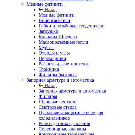
Медные фитинги
Назад
Медные фитинги
Виброгасители
Гайки и резьбовые соеденители
Заглушки
Клапаны Шредера
Маслоподъемные петли
Муфты
Отводы и углы
Переходники
Рефнеты-разветвлители
Тройники
Фильтры бытовые
Запорная арматура и автоматика
Назад
Запорная арматура и автоматика
Фильтры
Шаровые вентили
Смотровые стекла
Пусковые и защитные реле для
холодильников
Реле и датчики давления
Соленоидные клапаны
Контроллеры температуры