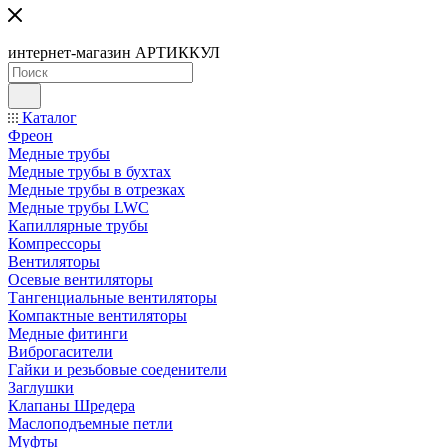
интернет-магазин АРТИККУЛ
Каталог
Фреон
Медные трубы
Медные трубы в бухтах
Медные трубы в отрезках
Медные трубы LWC
Капиллярные трубы
Компрессоры
Вентиляторы
Осевые вентиляторы
Тангенциальные вентиляторы
Компактные вентиляторы
Медные фитинги
Виброгасители
Гайки и резьбовые соеденители
Заглушки
Клапаны Шредера
Маслоподъемные петли
Муфты