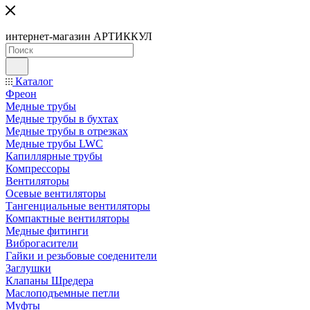
интернет-магазин АРТИККУЛ
Каталог
Фреон
Медные трубы
Медные трубы в бухтах
Медные трубы в отрезках
Медные трубы LWC
Капиллярные трубы
Компрессоры
Вентиляторы
Осевые вентиляторы
Тангенциальные вентиляторы
Компактные вентиляторы
Медные фитинги
Виброгасители
Гайки и резьбовые соеденители
Заглушки
Клапаны Шредера
Маслоподъемные петли
Муфты