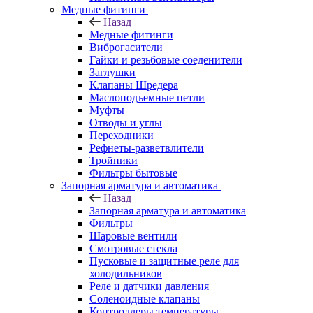
Медные фитинги
Назад
Медные фитинги
Виброгасители
Гайки и резьбовые соеденители
Заглушки
Клапаны Шредера
Маслоподъемные петли
Муфты
Отводы и углы
Переходники
Рефнеты-разветвлители
Тройники
Фильтры бытовые
Запорная арматура и автоматика
Назад
Запорная арматура и автоматика
Фильтры
Шаровые вентили
Смотровые стекла
Пусковые и защитные реле для
холодильников
Реле и датчики давления
Соленоидные клапаны
Контроллеры температуры