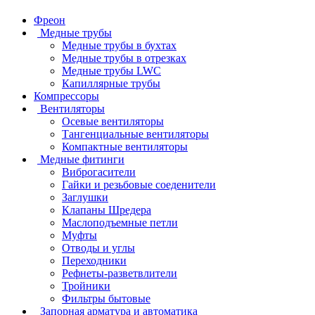
Фреон
Медные трубы
Медные трубы в бухтах
Медные трубы в отрезках
Медные трубы LWC
Капиллярные трубы
Компрессоры
Вентиляторы
Осевые вентиляторы
Тангенциальные вентиляторы
Компактные вентиляторы
Медные фитинги
Виброгасители
Гайки и резьбовые соеденители
Заглушки
Клапаны Шредера
Маслоподъемные петли
Муфты
Отводы и углы
Переходники
Рефнеты-разветвлители
Тройники
Фильтры бытовые
Запорная арматура и автоматика