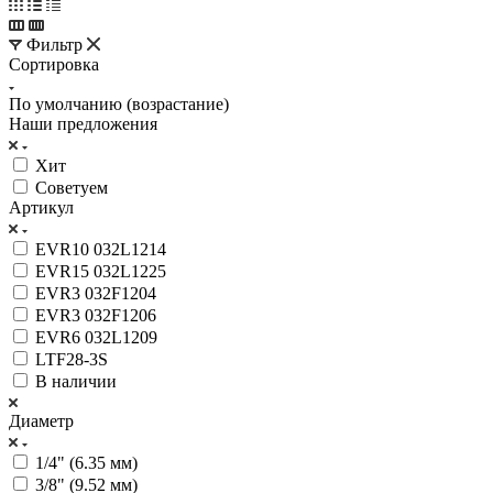
Фильтр
Сортировка
По умолчанию (возрастание)
Наши предложения
Хит
Советуем
Артикул
EVR10 032L1214
EVR15 032L1225
EVR3 032F1204
EVR3 032F1206
EVR6 032L1209
LTF28-3S
В наличии
Диаметр
1/4" (6.35 мм)
3/8" (9.52 мм)