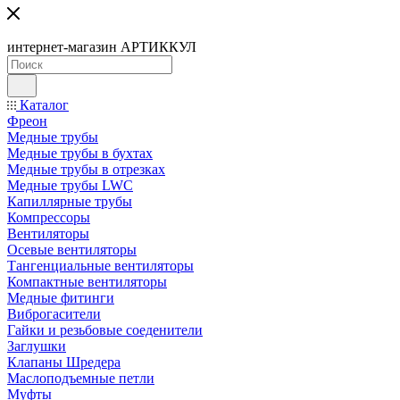
интернет-магазин АРТИККУЛ
Каталог
Фреон
Медные трубы
Медные трубы в бухтах
Медные трубы в отрезках
Медные трубы LWC
Капиллярные трубы
Компрессоры
Вентиляторы
Осевые вентиляторы
Тангенциальные вентиляторы
Компактные вентиляторы
Медные фитинги
Виброгасители
Гайки и резьбовые соеденители
Заглушки
Клапаны Шредера
Маслоподъемные петли
Муфты