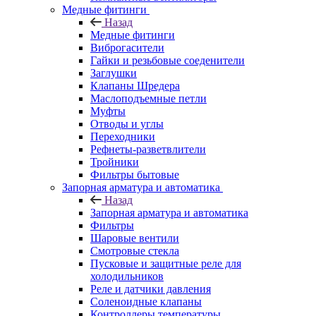
Медные фитинги
Назад
Медные фитинги
Виброгасители
Гайки и резьбовые соеденители
Заглушки
Клапаны Шредера
Маслоподъемные петли
Муфты
Отводы и углы
Переходники
Рефнеты-разветвлители
Тройники
Фильтры бытовые
Запорная арматура и автоматика
Назад
Запорная арматура и автоматика
Фильтры
Шаровые вентили
Смотровые стекла
Пусковые и защитные реле для
холодильников
Реле и датчики давления
Соленоидные клапаны
Контроллеры температуры