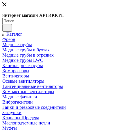
интернет-магазин АРТИККУЛ
Каталог
Фреон
Медные трубы
Медные трубы в бухтах
Медные трубы в отрезках
Медные трубы LWC
Капиллярные трубы
Компрессоры
Вентиляторы
Осевые вентиляторы
Тангенциальные вентиляторы
Компактные вентиляторы
Медные фитинги
Виброгасители
Гайки и резьбовые соеденители
Заглушки
Клапаны Шредера
Маслоподъемные петли
Муфты