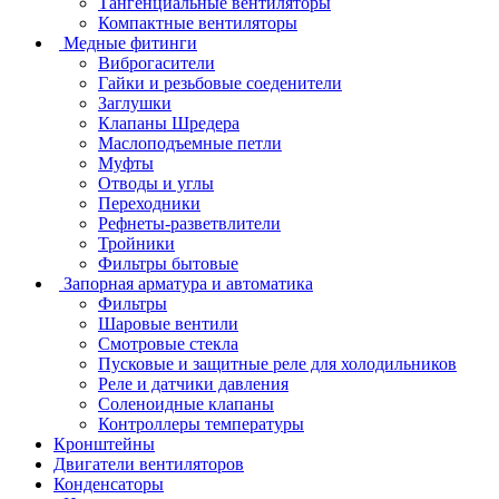
Тангенциальные вентиляторы
Компактные вентиляторы
Медные фитинги
Виброгасители
Гайки и резьбовые соеденители
Заглушки
Клапаны Шредера
Маслоподъемные петли
Муфты
Отводы и углы
Переходники
Рефнеты-разветвлители
Тройники
Фильтры бытовые
Запорная арматура и автоматика
Фильтры
Шаровые вентили
Смотровые стекла
Пусковые и защитные реле для холодильников
Реле и датчики давления
Соленоидные клапаны
Контроллеры температуры
Кронштейны
Двигатели вентиляторов
Конденсаторы