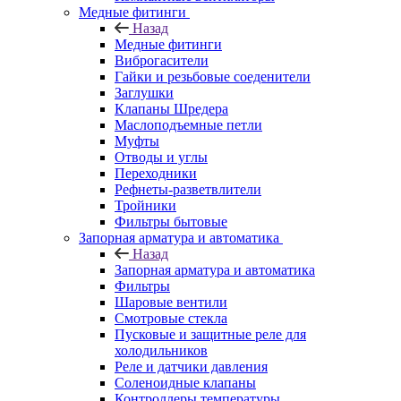
Медные фитинги
Назад
Медные фитинги
Виброгасители
Гайки и резьбовые соеденители
Заглушки
Клапаны Шредера
Маслоподъемные петли
Муфты
Отводы и углы
Переходники
Рефнеты-разветвлители
Тройники
Фильтры бытовые
Запорная арматура и автоматика
Назад
Запорная арматура и автоматика
Фильтры
Шаровые вентили
Смотровые стекла
Пусковые и защитные реле для
холодильников
Реле и датчики давления
Соленоидные клапаны
Контроллеры температуры