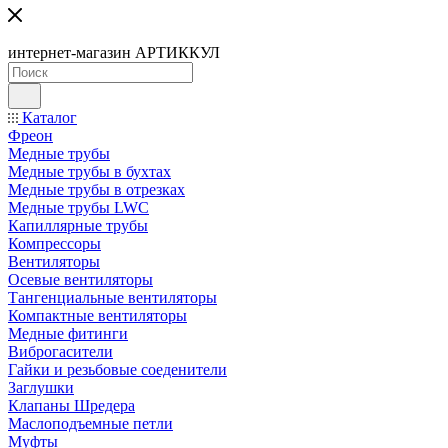
интернет-магазин АРТИККУЛ
Каталог
Фреон
Медные трубы
Медные трубы в бухтах
Медные трубы в отрезках
Медные трубы LWC
Капиллярные трубы
Компрессоры
Вентиляторы
Осевые вентиляторы
Тангенциальные вентиляторы
Компактные вентиляторы
Медные фитинги
Виброгасители
Гайки и резьбовые соеденители
Заглушки
Клапаны Шредера
Маслоподъемные петли
Муфты