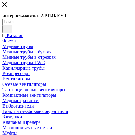
интернет-магазин АРТИККУЛ
Каталог
Фреон
Медные трубы
Медные трубы в бухтах
Медные трубы в отрезках
Медные трубы LWC
Капиллярные трубы
Компрессоры
Вентиляторы
Осевые вентиляторы
Тангенциальные вентиляторы
Компактные вентиляторы
Медные фитинги
Виброгасители
Гайки и резьбовые соеденители
Заглушки
Клапаны Шредера
Маслоподъемные петли
Муфты