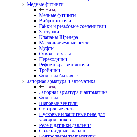
Медные фитинги
Назад
Медные фитинги
Виброгасители
Гайки и резьбовые соеденители
Заглушки
Клапаны Шредера
Маслоподъемные петли
Муфты
Отводы и углы
Переходники
Рефнеты-разветвлители
Тройники
Фильтры бытовые
Запорная арматура и автоматика
Назад
Запорная арматура и автоматика
Фильтры
Шаровые вентили
Смотровые стекла
Пусковые и защитные реле для
холодильников
Реле и датчики давления
Соленоидные клапаны
Контроллеры температуры