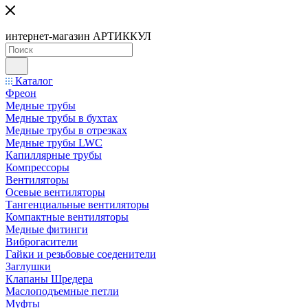
интернет-магазин АРТИККУЛ
Каталог
Фреон
Медные трубы
Медные трубы в бухтах
Медные трубы в отрезках
Медные трубы LWC
Капиллярные трубы
Компрессоры
Вентиляторы
Осевые вентиляторы
Тангенциальные вентиляторы
Компактные вентиляторы
Медные фитинги
Виброгасители
Гайки и резьбовые соеденители
Заглушки
Клапаны Шредера
Маслоподъемные петли
Муфты