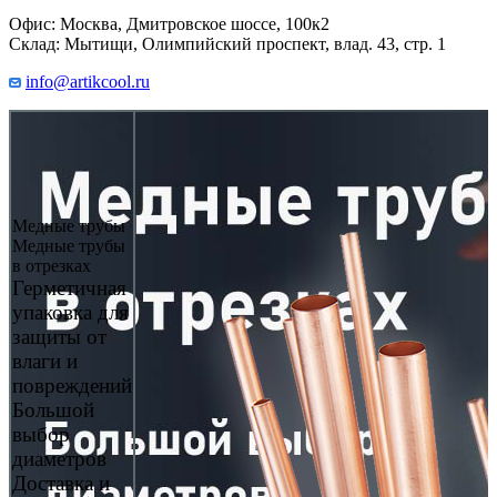
Офис: Москва, Дмитровское шоссе, 100к2
Склад: Мытищи, Олимпийский проспект, влад. 43, стр. 1
info@artikcool.ru
Медные трубы
Медные трубы
в отрезках
Герметичная
упаковка для
защиты от
влаги и
повреждений
Большой
выбор
диаметров
Доставка и