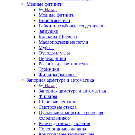
Медные фитинги
Назад
Медные фитинги
Виброгасители
Гайки и резьбовые соеденители
Заглушки
Клапаны Шредера
Маслоподъемные петли
Муфты
Отводы и углы
Переходники
Рефнеты-разветвлители
Тройники
Фильтры бытовые
Запорная арматура и автоматика
Назад
Запорная арматура и автоматика
Фильтры
Шаровые вентили
Смотровые стекла
Пусковые и защитные реле для
холодильников
Реле и датчики давления
Соленоидные клапаны
Контроллеры температуры