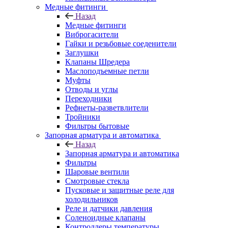
Медные фитинги
Назад
Медные фитинги
Виброгасители
Гайки и резьбовые соеденители
Заглушки
Клапаны Шредера
Маслоподъемные петли
Муфты
Отводы и углы
Переходники
Рефнеты-разветвлители
Тройники
Фильтры бытовые
Запорная арматура и автоматика
Назад
Запорная арматура и автоматика
Фильтры
Шаровые вентили
Смотровые стекла
Пусковые и защитные реле для
холодильников
Реле и датчики давления
Соленоидные клапаны
Контроллеры температуры