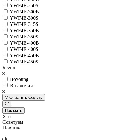
YWF4E-250S
YWF4E-300B
YWF4E-300S
YWF4E-315S
YWF4E-350B
YWF4E-350S
YWF4E-400B
YWF4E-400S
YWF4E-450B
YWF4E-450S
Бренд
Boyoung
В наличии
Очистить фильтр
Показать
Хит
Советуем
Новинка