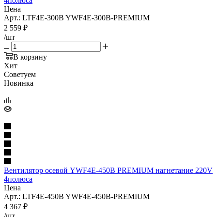
4полюса
Цена
Арт.: LTF4E-300B YWF4E-300B-PREMIUM
2 559
₽
/шт
В корзину
Хит
Советуем
Новинка
Вентилятор осевой YWF4E-450B PREMIUM нагнетание 220V
4полюса
Цена
Арт.: LTF4E-450B YWF4E-450B-PREMIUM
4 367
₽
/шт