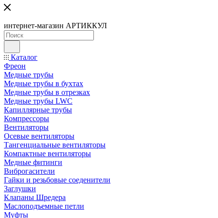
интернет-магазин АРТИККУЛ
Каталог
Фреон
Медные трубы
Медные трубы в бухтах
Медные трубы в отрезках
Медные трубы LWC
Капиллярные трубы
Компрессоры
Вентиляторы
Осевые вентиляторы
Тангенциальные вентиляторы
Компактные вентиляторы
Медные фитинги
Виброгасители
Гайки и резьбовые соеденители
Заглушки
Клапаны Шредера
Маслоподъемные петли
Муфты