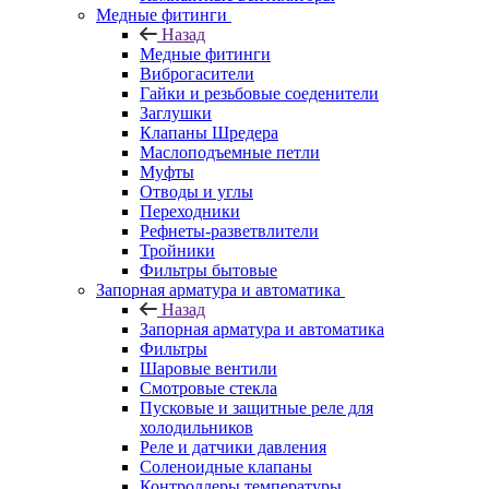
Медные фитинги
Назад
Медные фитинги
Виброгасители
Гайки и резьбовые соеденители
Заглушки
Клапаны Шредера
Маслоподъемные петли
Муфты
Отводы и углы
Переходники
Рефнеты-разветвлители
Тройники
Фильтры бытовые
Запорная арматура и автоматика
Назад
Запорная арматура и автоматика
Фильтры
Шаровые вентили
Смотровые стекла
Пусковые и защитные реле для
холодильников
Реле и датчики давления
Соленоидные клапаны
Контроллеры температуры