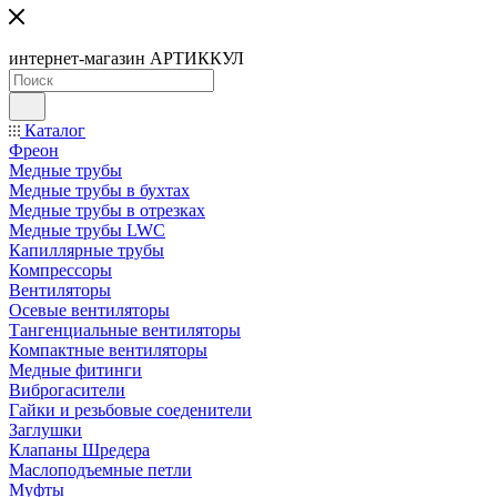
интернет-магазин АРТИККУЛ
Каталог
Фреон
Медные трубы
Медные трубы в бухтах
Медные трубы в отрезках
Медные трубы LWC
Капиллярные трубы
Компрессоры
Вентиляторы
Осевые вентиляторы
Тангенциальные вентиляторы
Компактные вентиляторы
Медные фитинги
Виброгасители
Гайки и резьбовые соеденители
Заглушки
Клапаны Шредера
Маслоподъемные петли
Муфты