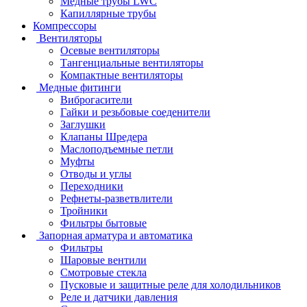
Медные трубы LWC
Капиллярные трубы
Компрессоры
Вентиляторы
Осевые вентиляторы
Тангенциальные вентиляторы
Компактные вентиляторы
Медные фитинги
Виброгасители
Гайки и резьбовые соеденители
Заглушки
Клапаны Шредера
Маслоподъемные петли
Муфты
Отводы и углы
Переходники
Рефнеты-разветвлители
Тройники
Фильтры бытовые
Запорная арматура и автоматика
Фильтры
Шаровые вентили
Смотровые стекла
Пусковые и защитные реле для холодильников
Реле и датчики давления