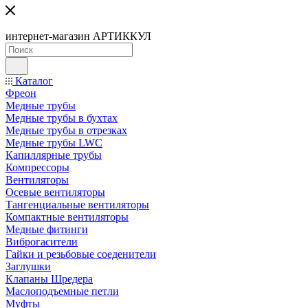
интернет-магазин АРТИККУЛ
Каталог
Фреон
Медные трубы
Медные трубы в бухтах
Медные трубы в отрезках
Медные трубы LWC
Капиллярные трубы
Компрессоры
Вентиляторы
Осевые вентиляторы
Тангенциальные вентиляторы
Компактные вентиляторы
Медные фитинги
Виброгасители
Гайки и резьбовые соеденители
Заглушки
Клапаны Шредера
Маслоподъемные петли
Муфты