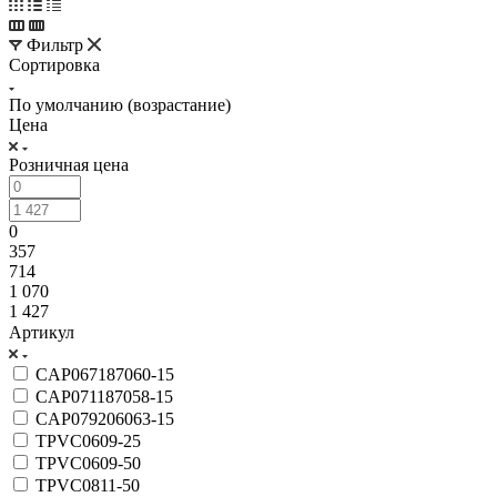
Фильтр
Сортировка
По умолчанию (возрастание)
Цена
Розничная цена
0
357
714
1 070
1 427
Артикул
CAP067187060-15
CAP071187058-15
CAP079206063-15
TPVC0609-25
TPVC0609-50
TPVC0811-50