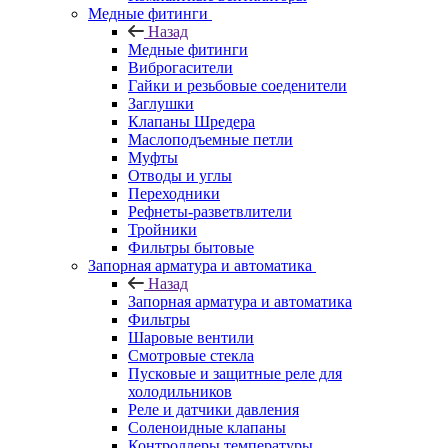
Медные фитинги
Назад
Медные фитинги
Виброгасители
Гайки и резьбовые соеденители
Заглушки
Клапаны Шредера
Маслоподъемные петли
Муфты
Отводы и углы
Переходники
Рефнеты-разветвлители
Тройники
Фильтры бытовые
Запорная арматура и автоматика
Назад
Запорная арматура и автоматика
Фильтры
Шаровые вентили
Смотровые стекла
Пусковые и защитные реле для
холодильников
Реле и датчики давления
Соленоидные клапаны
Контроллеры температуры