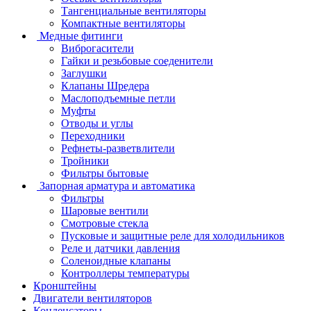
Тангенциальные вентиляторы
Компактные вентиляторы
Медные фитинги
Виброгасители
Гайки и резьбовые соеденители
Заглушки
Клапаны Шредера
Маслоподъемные петли
Муфты
Отводы и углы
Переходники
Рефнеты-разветвлители
Тройники
Фильтры бытовые
Запорная арматура и автоматика
Фильтры
Шаровые вентили
Смотровые стекла
Пусковые и защитные реле для холодильников
Реле и датчики давления
Соленоидные клапаны
Контроллеры температуры
Кронштейны
Двигатели вентиляторов
Конденсаторы