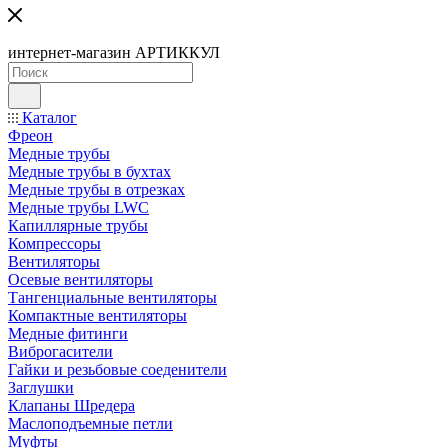
интернет-магазин АРТИККУЛ
Каталог
Фреон
Медные трубы
Медные трубы в бухтах
Медные трубы в отрезках
Медные трубы LWC
Капиллярные трубы
Компрессоры
Вентиляторы
Осевые вентиляторы
Тангенциальные вентиляторы
Компактные вентиляторы
Медные фитинги
Виброгасители
Гайки и резьбовые соеденители
Заглушки
Клапаны Шредера
Маслоподъемные петли
Муфты