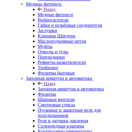
Медные фитинги
Назад
Медные фитинги
Виброгасители
Гайки и резьбовые соеденители
Заглушки
Клапаны Шредера
Маслоподъемные петли
Муфты
Отводы и углы
Переходники
Рефнеты-разветвлители
Тройники
Фильтры бытовые
Запорная арматура и автоматика
Назад
Запорная арматура и автоматика
Фильтры
Шаровые вентили
Смотровые стекла
Пусковые и защитные реле для
холодильников
Реле и датчики давления
Соленоидные клапаны
Контроллеры температуры