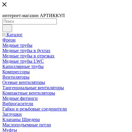
интернет-магазин АРТИККУЛ
Каталог
Фреон
Медные трубы
Медные трубы в бухтах
Медные трубы в отрезках
Медные трубы LWC
Капиллярные трубы
Компрессоры
Вентиляторы
Осевые вентиляторы
Тангенциальные вентиляторы
Компактные вентиляторы
Медные фитинги
Виброгасители
Гайки и резьбовые соеденители
Заглушки
Клапаны Шредера
Маслоподъемные петли
Муфты