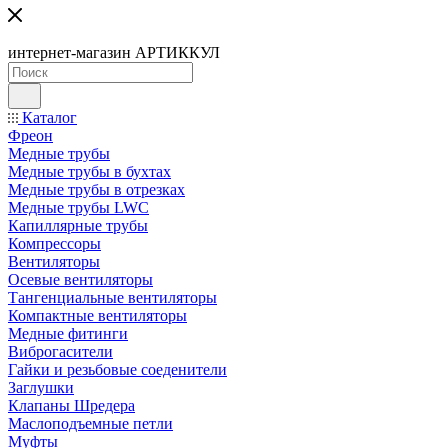
интернет-магазин АРТИККУЛ
Каталог
Фреон
Медные трубы
Медные трубы в бухтах
Медные трубы в отрезках
Медные трубы LWC
Капиллярные трубы
Компрессоры
Вентиляторы
Осевые вентиляторы
Тангенциальные вентиляторы
Компактные вентиляторы
Медные фитинги
Виброгасители
Гайки и резьбовые соеденители
Заглушки
Клапаны Шредера
Маслоподъемные петли
Муфты