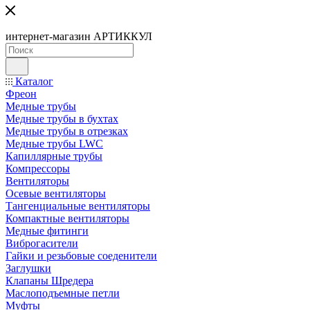
интернет-магазин АРТИККУЛ
Каталог
Фреон
Медные трубы
Медные трубы в бухтах
Медные трубы в отрезках
Медные трубы LWC
Капиллярные трубы
Компрессоры
Вентиляторы
Осевые вентиляторы
Тангенциальные вентиляторы
Компактные вентиляторы
Медные фитинги
Виброгасители
Гайки и резьбовые соеденители
Заглушки
Клапаны Шредера
Маслоподъемные петли
Муфты