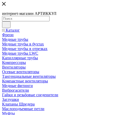
интернет-магазин АРТИККУЛ
Каталог
Фреон
Медные трубы
Медные трубы в бухтах
Медные трубы в отрезках
Медные трубы LWC
Капиллярные трубы
Компрессоры
Вентиляторы
Осевые вентиляторы
Тангенциальные вентиляторы
Компактные вентиляторы
Медные фитинги
Виброгасители
Гайки и резьбовые соеденители
Заглушки
Клапаны Шредера
Маслоподъемные петли
Муфты