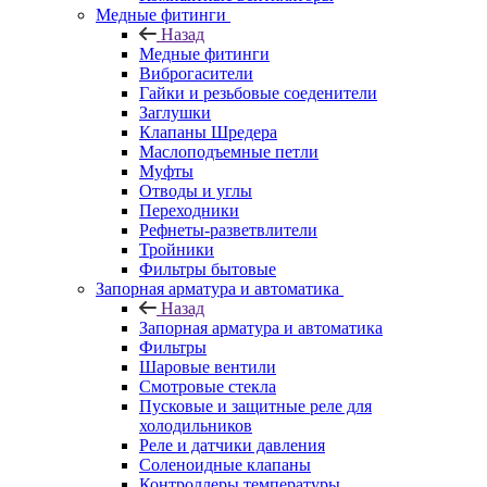
Медные фитинги
Назад
Медные фитинги
Виброгасители
Гайки и резьбовые соеденители
Заглушки
Клапаны Шредера
Маслоподъемные петли
Муфты
Отводы и углы
Переходники
Рефнеты-разветвлители
Тройники
Фильтры бытовые
Запорная арматура и автоматика
Назад
Запорная арматура и автоматика
Фильтры
Шаровые вентили
Смотровые стекла
Пусковые и защитные реле для
холодильников
Реле и датчики давления
Соленоидные клапаны
Контроллеры температуры