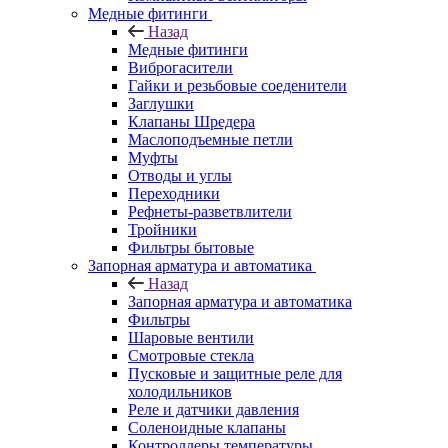
Медные фитинги
Назад
Медные фитинги
Виброгасители
Гайки и резьбовые соеденители
Заглушки
Клапаны Шредера
Маслоподъемные петли
Муфты
Отводы и углы
Переходники
Рефнеты-разветвлители
Тройники
Фильтры бытовые
Запорная арматура и автоматика
Назад
Запорная арматура и автоматика
Фильтры
Шаровые вентили
Смотровые стекла
Пусковые и защитные реле для
холодильников
Реле и датчики давления
Соленоидные клапаны
Контроллеры температуры