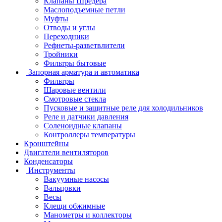
Клапаны Шредера
Маслоподъемные петли
Муфты
Отводы и углы
Переходники
Рефнеты-разветвлители
Тройники
Фильтры бытовые
Запорная арматура и автоматика
Фильтры
Шаровые вентили
Смотровые стекла
Пусковые и защитные реле для холодильников
Реле и датчики давления
Соленоидные клапаны
Контроллеры температуры
Кронштейны
Двигатели вентиляторов
Конденсаторы
Инструменты
Вакуумные насосы
Вальцовки
Весы
Клещи обжимные
Манометры и коллекторы