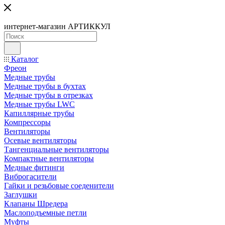
интернет-магазин АРТИККУЛ
Каталог
Фреон
Медные трубы
Медные трубы в бухтах
Медные трубы в отрезках
Медные трубы LWC
Капиллярные трубы
Компрессоры
Вентиляторы
Осевые вентиляторы
Тангенциальные вентиляторы
Компактные вентиляторы
Медные фитинги
Виброгасители
Гайки и резьбовые соеденители
Заглушки
Клапаны Шредера
Маслоподъемные петли
Муфты