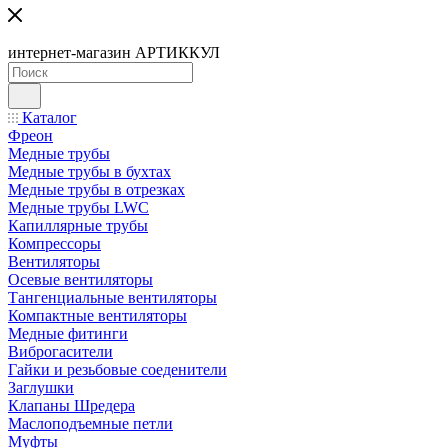
интернет-магазин АРТИККУЛ
Каталог
Фреон
Медные трубы
Медные трубы в бухтах
Медные трубы в отрезках
Медные трубы LWC
Капиллярные трубы
Компрессоры
Вентиляторы
Осевые вентиляторы
Тангенциальные вентиляторы
Компактные вентиляторы
Медные фитинги
Виброгасители
Гайки и резьбовые соеденители
Заглушки
Клапаны Шредера
Маслоподъемные петли
Муфты