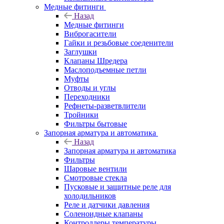
Медные фитинги
Назад
Медные фитинги
Виброгасители
Гайки и резьбовые соеденители
Заглушки
Клапаны Шредера
Маслоподъемные петли
Муфты
Отводы и углы
Переходники
Рефнеты-разветвлители
Тройники
Фильтры бытовые
Запорная арматура и автоматика
Назад
Запорная арматура и автоматика
Фильтры
Шаровые вентили
Смотровые стекла
Пусковые и защитные реле для
холодильников
Реле и датчики давления
Соленоидные клапаны
Контроллеры температуры