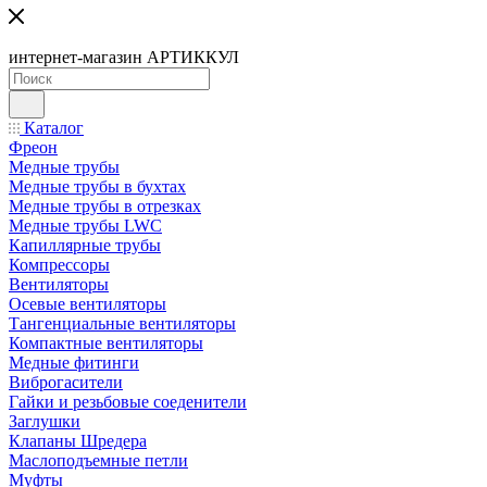
интернет-магазин АРТИККУЛ
Каталог
Фреон
Медные трубы
Медные трубы в бухтах
Медные трубы в отрезках
Медные трубы LWC
Капиллярные трубы
Компрессоры
Вентиляторы
Осевые вентиляторы
Тангенциальные вентиляторы
Компактные вентиляторы
Медные фитинги
Виброгасители
Гайки и резьбовые соеденители
Заглушки
Клапаны Шредера
Маслоподъемные петли
Муфты