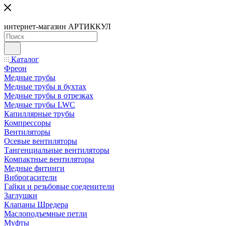
интернет-магазин АРТИККУЛ
Каталог
Фреон
Медные трубы
Медные трубы в бухтах
Медные трубы в отрезках
Медные трубы LWC
Капиллярные трубы
Компрессоры
Вентиляторы
Осевые вентиляторы
Тангенциальные вентиляторы
Компактные вентиляторы
Медные фитинги
Виброгасители
Гайки и резьбовые соеденители
Заглушки
Клапаны Шредера
Маслоподъемные петли
Муфты