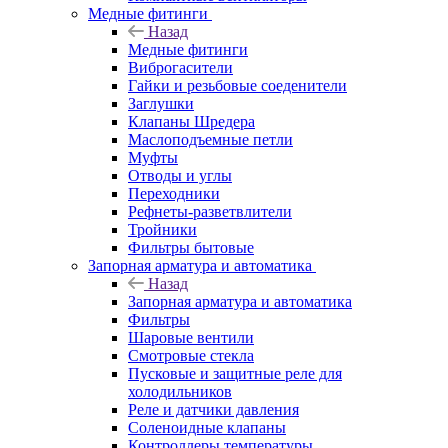
Медные фитинги
Назад
Медные фитинги
Виброгасители
Гайки и резьбовые соеденители
Заглушки
Клапаны Шредера
Маслоподъемные петли
Муфты
Отводы и углы
Переходники
Рефнеты-разветвлители
Тройники
Фильтры бытовые
Запорная арматура и автоматика
Назад
Запорная арматура и автоматика
Фильтры
Шаровые вентили
Смотровые стекла
Пусковые и защитные реле для
холодильников
Реле и датчики давления
Соленоидные клапаны
Контроллеры температуры