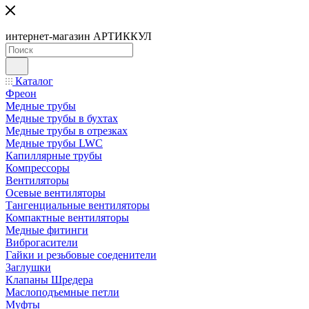
интернет-магазин АРТИККУЛ
Каталог
Фреон
Медные трубы
Медные трубы в бухтах
Медные трубы в отрезках
Медные трубы LWC
Капиллярные трубы
Компрессоры
Вентиляторы
Осевые вентиляторы
Тангенциальные вентиляторы
Компактные вентиляторы
Медные фитинги
Виброгасители
Гайки и резьбовые соеденители
Заглушки
Клапаны Шредера
Маслоподъемные петли
Муфты