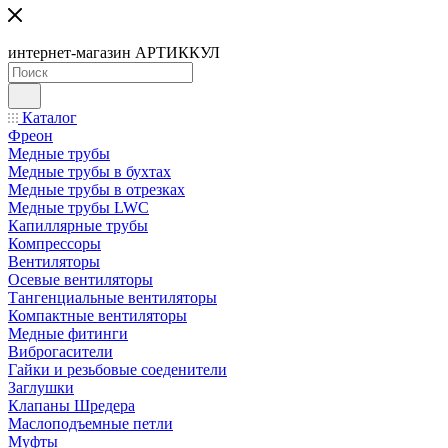
интернет-магазин АРТИККУЛ
Каталог
Фреон
Медные трубы
Медные трубы в бухтах
Медные трубы в отрезках
Медные трубы LWC
Капиллярные трубы
Компрессоры
Вентиляторы
Осевые вентиляторы
Тангенциальные вентиляторы
Компактные вентиляторы
Медные фитинги
Виброгасители
Гайки и резьбовые соеденители
Заглушки
Клапаны Шредера
Маслоподъемные петли
Муфты