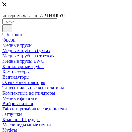
интернет-магазин АРТИККУЛ
Каталог
Фреон
Медные трубы
Медные трубы в бухтах
Медные трубы в отрезках
Медные трубы LWC
Капиллярные трубы
Компрессоры
Вентиляторы
Осевые вентиляторы
Тангенциальные вентиляторы
Компактные вентиляторы
Медные фитинги
Виброгасители
Гайки и резьбовые соеденители
Заглушки
Клапаны Шредера
Маслоподъемные петли
Муфты