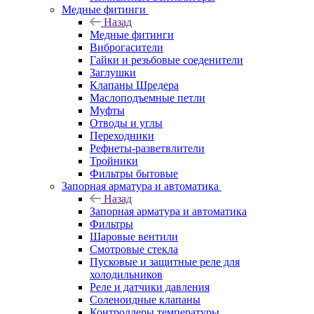
Медные фитинги
Назад
Медные фитинги
Виброгасители
Гайки и резьбовые соеденители
Заглушки
Клапаны Шредера
Маслоподъемные петли
Муфты
Отводы и углы
Переходники
Рефнеты-разветвлители
Тройники
Фильтры бытовые
Запорная арматура и автоматика
Назад
Запорная арматура и автоматика
Фильтры
Шаровые вентили
Смотровые стекла
Пусковые и защитные реле для
холодильников
Реле и датчики давления
Соленоидные клапаны
Контроллеры температуры