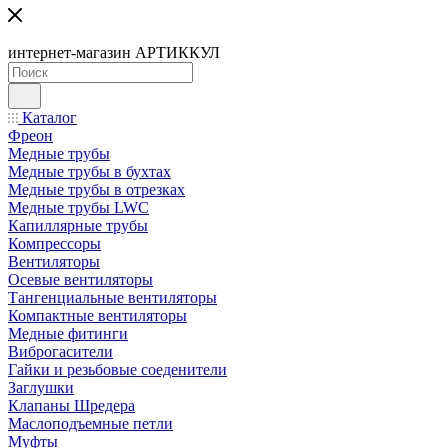
интернет-магазин АРТИККУЛ
Каталог
Фреон
Медные трубы
Медные трубы в бухтах
Медные трубы в отрезках
Медные трубы LWC
Капиллярные трубы
Компрессоры
Вентиляторы
Осевые вентиляторы
Тангенциальные вентиляторы
Компактные вентиляторы
Медные фитинги
Виброгасители
Гайки и резьбовые соеденители
Заглушки
Клапаны Шредера
Маслоподъемные петли
Муфты