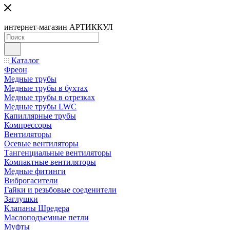
интернет-магазин АРТИККУЛ
Каталог
Фреон
Медные трубы
Медные трубы в бухтах
Медные трубы в отрезках
Медные трубы LWC
Капиллярные трубы
Компрессоры
Вентиляторы
Осевые вентиляторы
Тангенциальные вентиляторы
Компактные вентиляторы
Медные фитинги
Виброгасители
Гайки и резьбовые соеденители
Заглушки
Клапаны Шредера
Маслоподъемные петли
Муфты