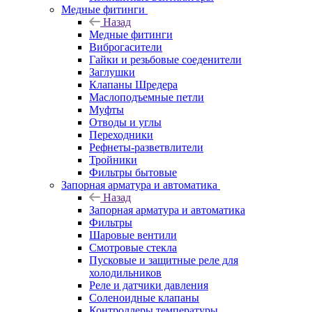
Медные фитинги
Назад
Медные фитинги
Виброгасители
Гайки и резьбовые соеденители
Заглушки
Клапаны Шредера
Маслоподъемные петли
Муфты
Отводы и углы
Переходники
Рефнеты-разветвлители
Тройники
Фильтры бытовые
Запорная арматура и автоматика
Назад
Запорная арматура и автоматика
Фильтры
Шаровые вентили
Смотровые стекла
Пусковые и защитные реле для
холодильников
Реле и датчики давления
Соленоидные клапаны
Контроллеры температуры