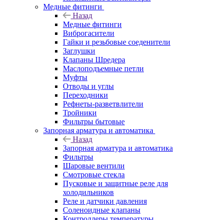
Медные фитинги
Назад
Медные фитинги
Виброгасители
Гайки и резьбовые соеденители
Заглушки
Клапаны Шредера
Маслоподъемные петли
Муфты
Отводы и углы
Переходники
Рефнеты-разветвлители
Тройники
Фильтры бытовые
Запорная арматура и автоматика
Назад
Запорная арматура и автоматика
Фильтры
Шаровые вентили
Смотровые стекла
Пусковые и защитные реле для
холодильников
Реле и датчики давления
Соленоидные клапаны
Контроллеры температуры