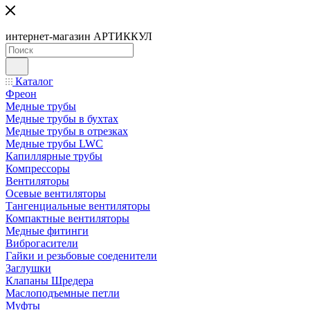
интернет-магазин АРТИККУЛ
Каталог
Фреон
Медные трубы
Медные трубы в бухтах
Медные трубы в отрезках
Медные трубы LWC
Капиллярные трубы
Компрессоры
Вентиляторы
Осевые вентиляторы
Тангенциальные вентиляторы
Компактные вентиляторы
Медные фитинги
Виброгасители
Гайки и резьбовые соеденители
Заглушки
Клапаны Шредера
Маслоподъемные петли
Муфты