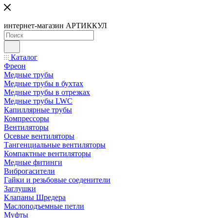
интернет-магазин АРТИККУЛ
Каталог
Фреон
Медные трубы
Медные трубы в бухтах
Медные трубы в отрезках
Медные трубы LWC
Капиллярные трубы
Компрессоры
Вентиляторы
Осевые вентиляторы
Тангенциальные вентиляторы
Компактные вентиляторы
Медные фитинги
Виброгасители
Гайки и резьбовые соеденители
Заглушки
Клапаны Шредера
Маслоподъемные петли
Муфты