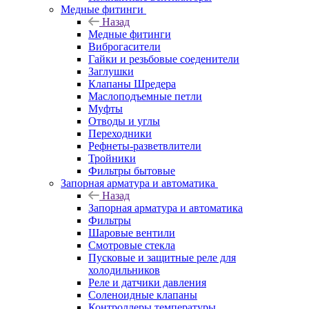
Медные фитинги
Назад
Медные фитинги
Виброгасители
Гайки и резьбовые соеденители
Заглушки
Клапаны Шредера
Маслоподъемные петли
Муфты
Отводы и углы
Переходники
Рефнеты-разветвлители
Тройники
Фильтры бытовые
Запорная арматура и автоматика
Назад
Запорная арматура и автоматика
Фильтры
Шаровые вентили
Смотровые стекла
Пусковые и защитные реле для
холодильников
Реле и датчики давления
Соленоидные клапаны
Контроллеры температуры