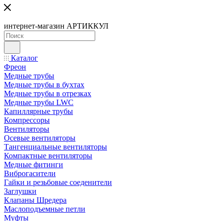
интернет-магазин АРТИККУЛ
Каталог
Фреон
Медные трубы
Медные трубы в бухтах
Медные трубы в отрезках
Медные трубы LWC
Капиллярные трубы
Компрессоры
Вентиляторы
Осевые вентиляторы
Тангенциальные вентиляторы
Компактные вентиляторы
Медные фитинги
Виброгасители
Гайки и резьбовые соеденители
Заглушки
Клапаны Шредера
Маслоподъемные петли
Муфты