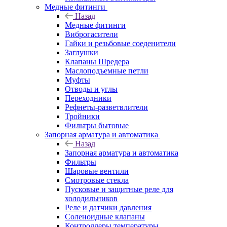
Медные фитинги
Назад
Медные фитинги
Виброгасители
Гайки и резьбовые соеденители
Заглушки
Клапаны Шредера
Маслоподъемные петли
Муфты
Отводы и углы
Переходники
Рефнеты-разветвлители
Тройники
Фильтры бытовые
Запорная арматура и автоматика
Назад
Запорная арматура и автоматика
Фильтры
Шаровые вентили
Смотровые стекла
Пусковые и защитные реле для
холодильников
Реле и датчики давления
Соленоидные клапаны
Контроллеры температуры