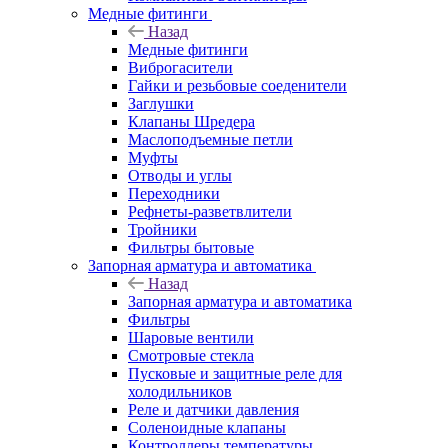
Медные фитинги
Назад
Медные фитинги
Виброгасители
Гайки и резьбовые соеденители
Заглушки
Клапаны Шредера
Маслоподъемные петли
Муфты
Отводы и углы
Переходники
Рефнеты-разветвлители
Тройники
Фильтры бытовые
Запорная арматура и автоматика
Назад
Запорная арматура и автоматика
Фильтры
Шаровые вентили
Смотровые стекла
Пусковые и защитные реле для
холодильников
Реле и датчики давления
Соленоидные клапаны
Контроллеры температуры