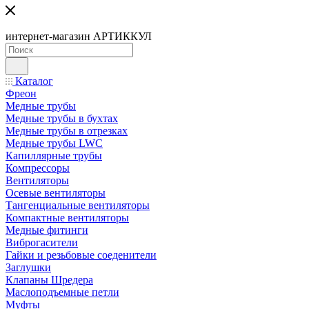
интернет-магазин АРТИККУЛ
Каталог
Фреон
Медные трубы
Медные трубы в бухтах
Медные трубы в отрезках
Медные трубы LWC
Капиллярные трубы
Компрессоры
Вентиляторы
Осевые вентиляторы
Тангенциальные вентиляторы
Компактные вентиляторы
Медные фитинги
Виброгасители
Гайки и резьбовые соеденители
Заглушки
Клапаны Шредера
Маслоподъемные петли
Муфты